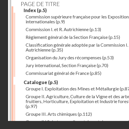
PAGE DE TITRE
Index
(p.5)
Commission supérieure française pour les Exposition
internationales
(p.9)
Commission I. et R. Autrichienne
(p.13)
Règlement général de la Section Française
(p.15)
Classification générale adoptée par la Commission I. 
Autrichienne
(p.35)
Organisation du Jury des récompenses
(p.53)
Jury international, Section Française
(p.70)
Commissariat général de France
(p.85)
Catalogue
(p.5)
Groupe I. Exploitation des Mines et Métallurgie
(p.8
Groupe II. Agriculture, Culture de la Vigne et des arb
fruitiers, Horticulture, Exploitation et Industrie fores
(p.97)
Groupe III. Arts chimiques
(p.112)
Groupe IV. Substances alimentaires et de consomma
Droits réservés - CNAM
comme produits de l'industrie
(p.141)