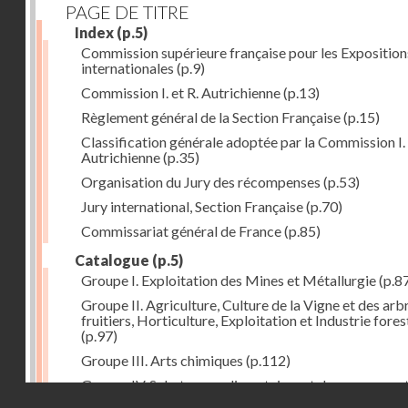
PAGE DE TITRE
Index
(p.5)
Commission supérieure française pour les Exposition
internationales
(p.9)
Commission I. et R. Autrichienne
(p.13)
Règlement général de la Section Française
(p.15)
Classification générale adoptée par la Commission I. 
Autrichienne
(p.35)
Organisation du Jury des récompenses
(p.53)
Jury international, Section Française
(p.70)
Commissariat général de France
(p.85)
Catalogue
(p.5)
Groupe I. Exploitation des Mines et Métallurgie
(p.8
Groupe II. Agriculture, Culture de la Vigne et des arb
fruitiers, Horticulture, Exploitation et Industrie fores
(p.97)
Groupe III. Arts chimiques
(p.112)
Groupe IV. Substances alimentaires et de consomma
Droits réservés - CNAM
comme produits de l'industrie
(p.141)