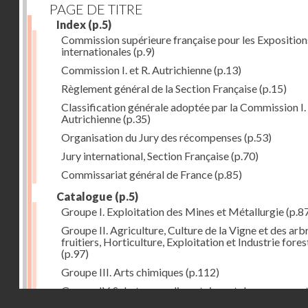
PAGE DE TITRE
Index
(p.5)
Commission supérieure française pour les Exposition
internationales
(p.9)
Commission I. et R. Autrichienne
(p.13)
Règlement général de la Section Française
(p.15)
Classification générale adoptée par la Commission I. 
Autrichienne
(p.35)
Organisation du Jury des récompenses
(p.53)
Jury international, Section Française
(p.70)
Commissariat général de France
(p.85)
Catalogue
(p.5)
Groupe I. Exploitation des Mines et Métallurgie
(p.8
Groupe II. Agriculture, Culture de la Vigne et des arb
fruitiers, Horticulture, Exploitation et Industrie fores
(p.97)
Groupe III. Arts chimiques
(p.112)
Groupe IV. Substances alimentaires et de consomma
Droits réservés - CNAM
comme produits de l'industrie
(p.141)