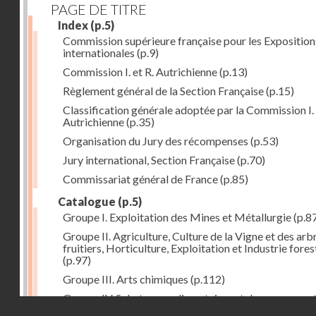
PAGE DE TITRE
Index
(p.5)
Commission supérieure française pour les Exposition
internationales
(p.9)
Commission I. et R. Autrichienne
(p.13)
Règlement général de la Section Française
(p.15)
Classification générale adoptée par la Commission I. 
Autrichienne
(p.35)
Organisation du Jury des récompenses
(p.53)
Jury international, Section Française
(p.70)
Commissariat général de France
(p.85)
Catalogue
(p.5)
Groupe I. Exploitation des Mines et Métallurgie
(p.8
Groupe II. Agriculture, Culture de la Vigne et des arb
fruitiers, Horticulture, Exploitation et Industrie fores
(p.97)
Groupe III. Arts chimiques
(p.112)
Groupe IV. Substances alimentaires et de consomma
Droits réservés - CNAM
comme produits de l'industrie
(p.141)