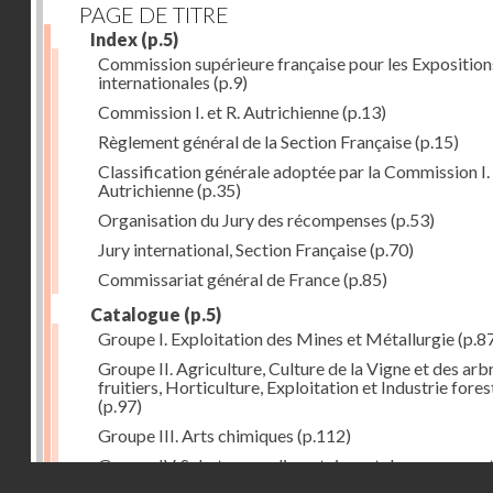
PAGE DE TITRE
Index
(p.5)
Commission supérieure française pour les Exposition
internationales
(p.9)
Commission I. et R. Autrichienne
(p.13)
Règlement général de la Section Française
(p.15)
Classification générale adoptée par la Commission I. 
Autrichienne
(p.35)
Organisation du Jury des récompenses
(p.53)
Jury international, Section Française
(p.70)
Commissariat général de France
(p.85)
Catalogue
(p.5)
Groupe I. Exploitation des Mines et Métallurgie
(p.8
Groupe II. Agriculture, Culture de la Vigne et des arb
fruitiers, Horticulture, Exploitation et Industrie fores
(p.97)
Groupe III. Arts chimiques
(p.112)
Groupe IV. Substances alimentaires et de consomma
Droits réservés - CNAM
comme produits de l'industrie
(p.141)