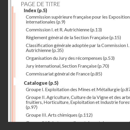
PAGE DE TITRE
Index
(p.5)
Commission supérieure française pour les Exposition
internationales
(p.9)
Commission I. et R. Autrichienne
(p.13)
Règlement général de la Section Française
(p.15)
Classification générale adoptée par la Commission I. 
Autrichienne
(p.35)
Organisation du Jury des récompenses
(p.53)
Jury international, Section Française
(p.70)
Commissariat général de France
(p.85)
Catalogue
(p.5)
Groupe I. Exploitation des Mines et Métallurgie
(p.8
Groupe II. Agriculture, Culture de la Vigne et des arb
fruitiers, Horticulture, Exploitation et Industrie fores
(p.97)
Groupe III. Arts chimiques
(p.112)
Groupe IV. Substances alimentaires et de consomma
Droits réservés - CNAM
comme produits de l'industrie
(p.141)