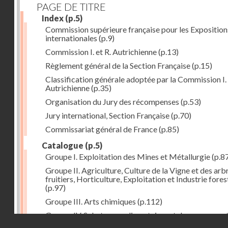
PAGE DE TITRE
Index
(p.5)
Commission supérieure française pour les Exposition
internationales
(p.9)
Commission I. et R. Autrichienne
(p.13)
Règlement général de la Section Française
(p.15)
Classification générale adoptée par la Commission I. 
Autrichienne
(p.35)
Organisation du Jury des récompenses
(p.53)
Jury international, Section Française
(p.70)
Commissariat général de France
(p.85)
Catalogue
(p.5)
Groupe I. Exploitation des Mines et Métallurgie
(p.8
Groupe II. Agriculture, Culture de la Vigne et des arb
fruitiers, Horticulture, Exploitation et Industrie fores
(p.97)
Groupe III. Arts chimiques
(p.112)
Groupe IV. Substances alimentaires et de consomma
Droits réservés - CNAM
comme produits de l'industrie
(p.141)