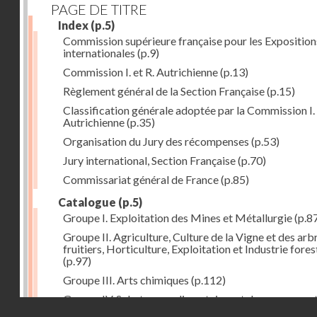
PAGE DE TITRE
Index
(p.5)
Commission supérieure française pour les Exposition
internationales
(p.9)
Commission I. et R. Autrichienne
(p.13)
Règlement général de la Section Française
(p.15)
Classification générale adoptée par la Commission I. 
Autrichienne
(p.35)
Organisation du Jury des récompenses
(p.53)
Jury international, Section Française
(p.70)
Commissariat général de France
(p.85)
Catalogue
(p.5)
Groupe I. Exploitation des Mines et Métallurgie
(p.8
Groupe II. Agriculture, Culture de la Vigne et des arb
fruitiers, Horticulture, Exploitation et Industrie fores
(p.97)
Groupe III. Arts chimiques
(p.112)
Groupe IV. Substances alimentaires et de consomma
Droits réservés - CNAM
comme produits de l'industrie
(p.141)