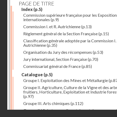
PAGE DE TITRE
Index
(p.5)
Commission supérieure française pour les Exposition
internationales
(p.9)
Commission I. et R. Autrichienne
(p.13)
Règlement général de la Section Française
(p.15)
Classification générale adoptée par la Commission I. 
Autrichienne
(p.35)
Organisation du Jury des récompenses
(p.53)
Jury international, Section Française
(p.70)
Commissariat général de France
(p.85)
Catalogue
(p.5)
Groupe I. Exploitation des Mines et Métallurgie
(p.8
Groupe II. Agriculture, Culture de la Vigne et des arb
fruitiers, Horticulture, Exploitation et Industrie fores
(p.97)
Groupe III. Arts chimiques
(p.112)
Groupe IV. Substances alimentaires et de consomma
Droits réservés - CNAM
comme produits de l'industrie
(p.141)