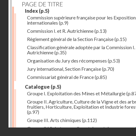
PAGE DE TITRE
Index
(p.5)
Commission supérieure française pour les Exposition
internationales
(p.9)
Commission I. et R. Autrichienne
(p.13)
Règlement général de la Section Française
(p.15)
Classification générale adoptée par la Commission I. 
Autrichienne
(p.35)
Organisation du Jury des récompenses
(p.53)
Jury international, Section Française
(p.70)
Commissariat général de France
(p.85)
Catalogue
(p.5)
Groupe I. Exploitation des Mines et Métallurgie
(p.8
Groupe II. Agriculture, Culture de la Vigne et des arb
fruitiers, Horticulture, Exploitation et Industrie fores
(p.97)
Groupe III. Arts chimiques
(p.112)
Groupe IV. Substances alimentaires et de consomma
Droits réservés - CNAM
comme produits de l'industrie
(p.141)