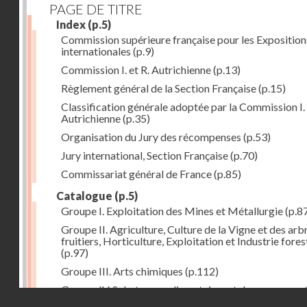
PAGE DE TITRE
Index
(p.5)
Commission supérieure française pour les Exposition
internationales
(p.9)
Commission I. et R. Autrichienne
(p.13)
Règlement général de la Section Française
(p.15)
Classification générale adoptée par la Commission I. 
Autrichienne
(p.35)
Organisation du Jury des récompenses
(p.53)
Jury international, Section Française
(p.70)
Commissariat général de France
(p.85)
Catalogue
(p.5)
Groupe I. Exploitation des Mines et Métallurgie
(p.8
Groupe II. Agriculture, Culture de la Vigne et des arb
fruitiers, Horticulture, Exploitation et Industrie fores
(p.97)
Groupe III. Arts chimiques
(p.112)
Groupe IV. Substances alimentaires et de consomma
Droits réservés - CNAM
comme produits de l'industrie
(p.141)