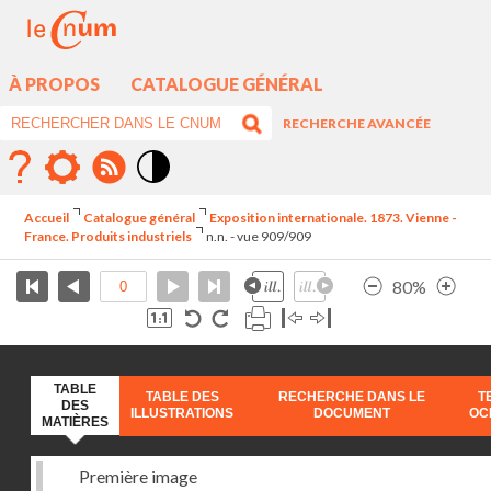
À PROPOS
CATALOGUE GÉNÉRAL
RECHERCHE AVANCÉE
Mode
contraste
Accueil
Catalogue général
Exposition internationale. 1873. Vienne -
élévé
France. Produits industriels
n.n. - vue 909/909
80%
TABLE
TABLE DES
RECHERCHE DANS LE
T
DES
ILLUSTRATIONS
DOCUMENT
OC
MATIÈRES
Première image