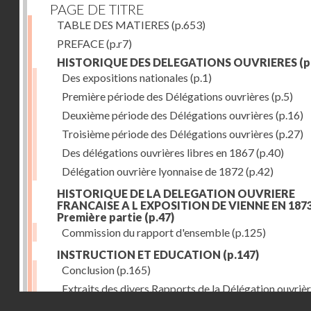
PAGE DE TITRE
TABLE DES MATIERES
(p.653)
PREFACE
(p.r7)
HISTORIQUE DES DELEGATIONS OUVRIERES
(p
Des expositions nationales
(p.1)
Première période des Délégations ouvrières
(p.5)
Deuxième période des Délégations ouvrières
(p.16)
Troisième période des Délégations ouvrières
(p.27)
Des délégations ouvrières libres en 1867
(p.40)
Délégation ouvrière lyonnaise de 1872
(p.42)
HISTORIQUE DE LA DELEGATION OUVRIERE
FRANCAISE A L EXPOSITION DE VIENNE EN 1873
Première partie
(p.47)
Commission du rapport d'ensemble
(p.125)
INSTRUCTION ET EDUCATION
(p.147)
Conclusion
(p.165)
Extraits des divers Rapports de la Délégation ouvrièr
Droits réservés - CNAM
l'Exposition de Vienne, relatifs à l'éducation populair