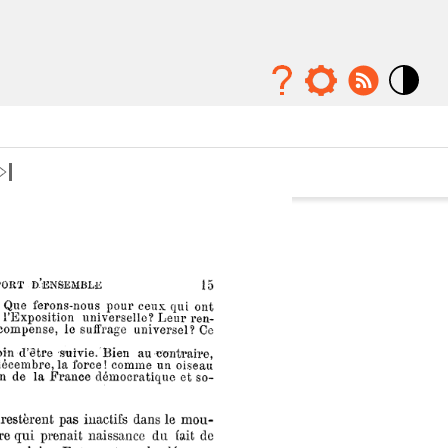
Mode
contraste
élévé