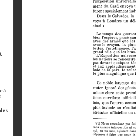
.
e à
e
ales