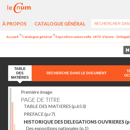
À PROPOS
CATALOGUE GÉNÉRAL
Accueil
Catalogue général
Exposition universelle. 1873. Vienne - Délégat
TABLE
T
DES
RECHERCHE DANS LE DOCUMENT
OC
MATIÈRES
Première image
PAGE DE TITRE
TABLE DES MATIERES
(p.653)
PREFACE
(p.r7)
HISTORIQUE DES DELEGATIONS OUVRIERES
(p
Des expositions nationales
(p.1)