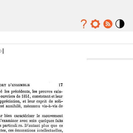
Mode
contraste
élévé