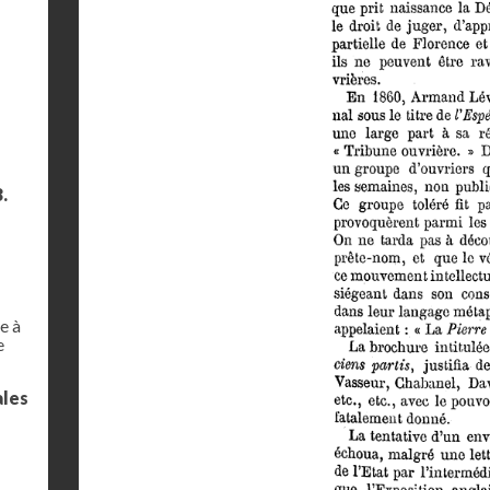
.
e à
e
ales