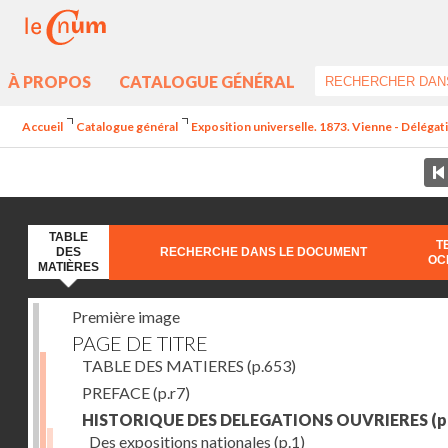
À PROPOS
CATALOGUE GÉNÉRAL
Accueil
Catalogue général
Exposition universelle. 1873. Vienne - Délégat
TABLE
T
DES
RECHERCHE DANS LE DOCUMENT
OC
MATIÈRES
Première image
PAGE DE TITRE
TABLE DES MATIERES
(p.653)
PREFACE
(p.r7)
HISTORIQUE DES DELEGATIONS OUVRIERES
(p
Des expositions nationales
(p.1)