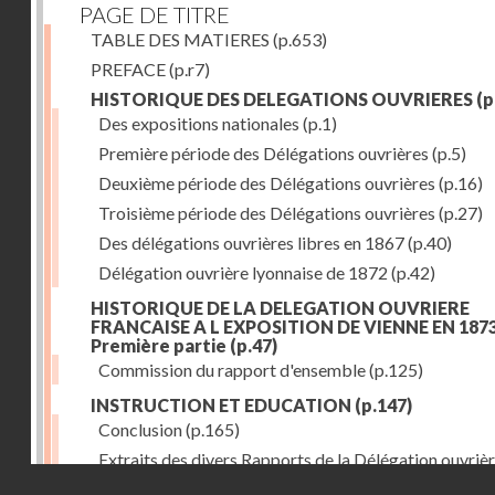
PAGE DE TITRE
TABLE DES MATIERES
(p.653)
PREFACE
(p.r7)
HISTORIQUE DES DELEGATIONS OUVRIERES
(p
Des expositions nationales
(p.1)
Première période des Délégations ouvrières
(p.5)
Deuxième période des Délégations ouvrières
(p.16)
Troisième période des Délégations ouvrières
(p.27)
Des délégations ouvrières libres en 1867
(p.40)
Délégation ouvrière lyonnaise de 1872
(p.42)
HISTORIQUE DE LA DELEGATION OUVRIERE
FRANCAISE A L EXPOSITION DE VIENNE EN 1873
Première partie
(p.47)
Commission du rapport d'ensemble
(p.125)
INSTRUCTION ET EDUCATION
(p.147)
Conclusion
(p.165)
Extraits des divers Rapports de la Délégation ouvrièr
Droits réservés - CNAM
l'Exposition de Vienne, relatifs à l'éducation populair