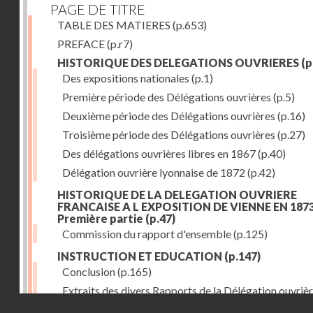
PAGE DE TITRE
TABLE DES MATIERES
(p.653)
PREFACE
(p.r7)
HISTORIQUE DES DELEGATIONS OUVRIERES
(p
Des expositions nationales
(p.1)
Première période des Délégations ouvrières
(p.5)
Deuxième période des Délégations ouvrières
(p.16)
Troisième période des Délégations ouvrières
(p.27)
Des délégations ouvrières libres en 1867
(p.40)
Délégation ouvrière lyonnaise de 1872
(p.42)
HISTORIQUE DE LA DELEGATION OUVRIERE
FRANCAISE A L EXPOSITION DE VIENNE EN 1873
Première partie
(p.47)
Commission du rapport d'ensemble
(p.125)
INSTRUCTION ET EDUCATION
(p.147)
Conclusion
(p.165)
Extraits des divers Rapports de la Délégation ouvrièr
Droits réservés - CNAM
l'Exposition de Vienne, relatifs à l'éducation populair