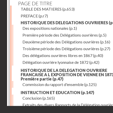
PAGE DE TITRE
TABLE DES MATIERES
(p.653)
PREFACE
(p.r7)
HISTORIQUE DES DELEGATIONS OUVRIERES
(p
Des expositions nationales
(p.1)
Première période des Délégations ouvrières
(p.5)
Deuxième période des Délégations ouvrières
(p.16)
Troisième période des Délégations ouvrières
(p.27)
Des délégations ouvrières libres en 1867
(p.40)
Délégation ouvrière lyonnaise de 1872
(p.42)
HISTORIQUE DE LA DELEGATION OUVRIERE
FRANCAISE A L EXPOSITION DE VIENNE EN 1873
Première partie
(p.47)
Commission du rapport d'ensemble
(p.125)
INSTRUCTION ET EDUCATION
(p.147)
Conclusion
(p.165)
Extraits des divers Rapports de la Délégation ouvrièr
Droits réservés - CNAM
l'Exposition de Vienne, relatifs à l'éducation populair