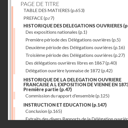
PAGE DE TITRE
TABLE DES MATIERES
(p.653)
PREFACE
(p.r7)
HISTORIQUE DES DELEGATIONS OUVRIERES
(p
Des expositions nationales
(p.1)
Première période des Délégations ouvrières
(p.5)
Deuxième période des Délégations ouvrières
(p.16)
Troisième période des Délégations ouvrières
(p.27)
Des délégations ouvrières libres en 1867
(p.40)
Délégation ouvrière lyonnaise de 1872
(p.42)
HISTORIQUE DE LA DELEGATION OUVRIERE
FRANCAISE A L EXPOSITION DE VIENNE EN 1873
Première partie
(p.47)
Commission du rapport d'ensemble
(p.125)
INSTRUCTION ET EDUCATION
(p.147)
Conclusion
(p.165)
Extraits des divers Rapports de la Délégation ouvrièr
Droits réservés - CNAM
l'Exposition de Vienne, relatifs à l'éducation populair