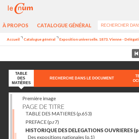
À PROPOS
CATALOGUE GÉNÉRAL
Accueil
Catalogue général
Exposition universelle. 1873. Vienne - Délégat
TABLE
T
DES
RECHERCHE DANS LE DOCUMENT
OC
MATIÈRES
Première image
PAGE DE TITRE
TABLE DES MATIERES
(p.653)
PREFACE
(p.r7)
HISTORIQUE DES DELEGATIONS OUVRIERES
(p
Des expositions nationales
(p.1)