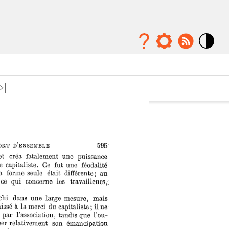
Mode
contraste
élévé