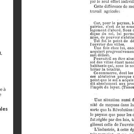
.
e à
e
ales