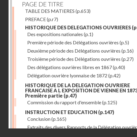
PAGE DE TITRE
TABLE DES MATIERES
(p.653)
PREFACE
(p.r7)
HISTORIQUE DES DELEGATIONS OUVRIERES
(p
Des expositions nationales
(p.1)
Première période des Délégations ouvrières
(p.5)
Deuxième période des Délégations ouvrières
(p.16)
Troisième période des Délégations ouvrières
(p.27)
Des délégations ouvrières libres en 1867
(p.40)
Délégation ouvrière lyonnaise de 1872
(p.42)
HISTORIQUE DE LA DELEGATION OUVRIERE
FRANCAISE A L EXPOSITION DE VIENNE EN 1873
Première partie
(p.47)
Commission du rapport d'ensemble
(p.125)
INSTRUCTION ET EDUCATION
(p.147)
Conclusion
(p.165)
Extraits des divers Rapports de la Délégation ouvrièr
Droits réservés - CNAM
l'Exposition de Vienne, relatifs à l'éducation populair