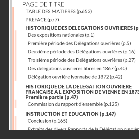
PAGE DE TITRE
TABLE DES MATIERES
(p.653)
PREFACE
(p.r7)
HISTORIQUE DES DELEGATIONS OUVRIERES
(p
Des expositions nationales
(p.1)
Première période des Délégations ouvrières
(p.5)
Deuxième période des Délégations ouvrières
(p.16)
Troisième période des Délégations ouvrières
(p.27)
Des délégations ouvrières libres en 1867
(p.40)
Délégation ouvrière lyonnaise de 1872
(p.42)
HISTORIQUE DE LA DELEGATION OUVRIERE
FRANCAISE A L EXPOSITION DE VIENNE EN 1873
Première partie
(p.47)
Commission du rapport d'ensemble
(p.125)
INSTRUCTION ET EDUCATION
(p.147)
Conclusion
(p.165)
Extraits des divers Rapports de la Délégation ouvrièr
Droits réservés - CNAM
l'Exposition de Vienne, relatifs à l'éducation populair