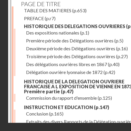
PAGE DE TITRE
TABLE DES MATIERES
(p.653)
PREFACE
(p.r7)
HISTORIQUE DES DELEGATIONS OUVRIERES
(p
Des expositions nationales
(p.1)
Première période des Délégations ouvrières
(p.5)
Deuxième période des Délégations ouvrières
(p.16)
Troisième période des Délégations ouvrières
(p.27)
Des délégations ouvrières libres en 1867
(p.40)
Délégation ouvrière lyonnaise de 1872
(p.42)
HISTORIQUE DE LA DELEGATION OUVRIERE
FRANCAISE A L EXPOSITION DE VIENNE EN 1873
Première partie
(p.47)
Commission du rapport d'ensemble
(p.125)
INSTRUCTION ET EDUCATION
(p.147)
Conclusion
(p.165)
Extraits des divers Rapports de la Délégation ouvrièr
Droits réservés - CNAM
l'Exposition de Vienne, relatifs à l'éducation populair