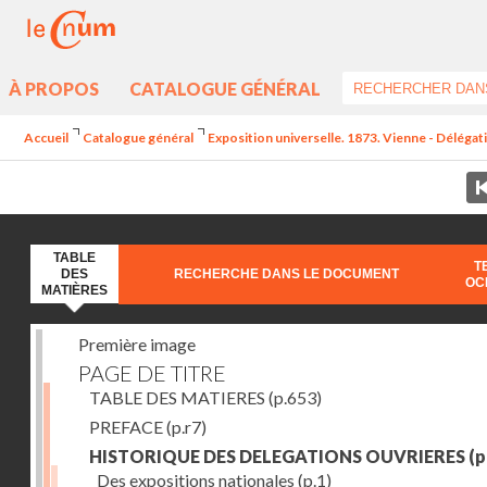
À PROPOS
CATALOGUE GÉNÉRAL
Accueil
Catalogue général
Exposition universelle. 1873. Vienne - Délégat
TABLE
T
DES
RECHERCHE DANS LE DOCUMENT
OC
MATIÈRES
Première image
PAGE DE TITRE
TABLE DES MATIERES
(p.653)
PREFACE
(p.r7)
HISTORIQUE DES DELEGATIONS OUVRIERES
(p
Des expositions nationales
(p.1)