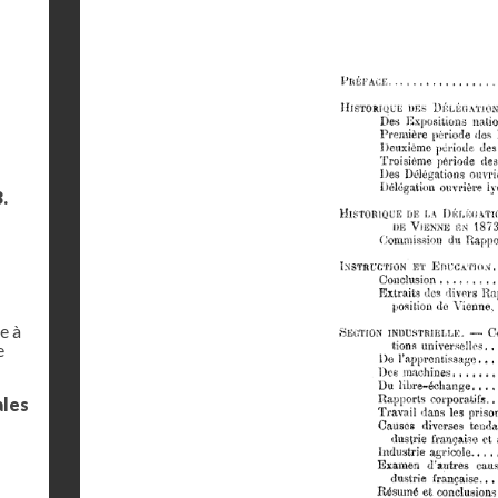
.
e à
e
ales