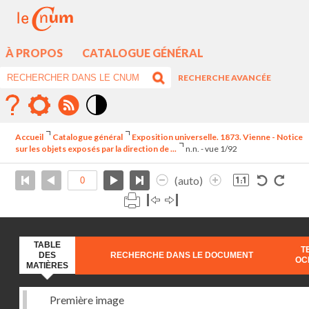
À PROPOS
CATALOGUE GÉNÉRAL
RECHERCHE AVANCÉE
Mode
contraste
Accueil
Catalogue général
Exposition universelle. 1873. Vienne - Notice
élévé
sur les objets exposés par la direction de ...
n.n. - vue 1/92
(auto)
TABLE
T
DES
RECHERCHE DANS LE DOCUMENT
OC
MATIÈRES
Première image