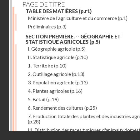
PAGE DE TITRE
TABLE DES MATIÈRES
(p.r1)
Ministère de l'agriculture et du commerce
(p.1)
Préliminaires
(p.3)
SECTION PREMIÈRE. -- GÉOGRAPHIE ET
STATISTIQUE AGRICOLES
(p.5)
I. Géographie agricole
(p.5)
II. Statistique agricole
(p.10)
1. Territoire
(p.10)
2. Outillage agricole
(p.13)
3. Population agricole
(p.13)
4. Plantes agricoles
(p.16)
5. Bétail
(p.19)
6. Rendement des cultures
(p.25)
7. Production totale des plantes et des industries agr
(p.28)
III. Distribution des races typiques d'animaux domes
Droits réservés - CNAM
(p.33)