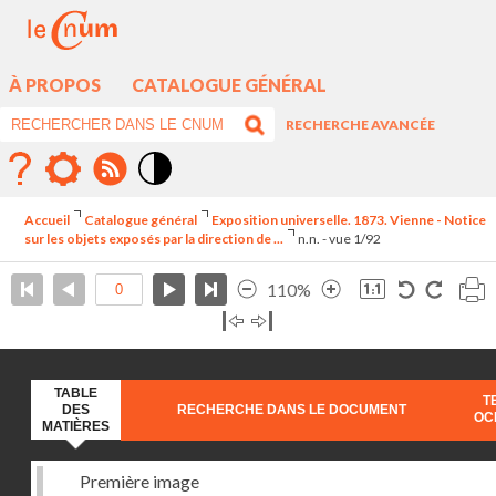
À PROPOS
CATALOGUE GÉNÉRAL
RECHERCHE AVANCÉE
Mode
contraste
Accueil
Catalogue général
Exposition universelle. 1873. Vienne - Notice
élévé
sur les objets exposés par la direction de ...
n.n. - vue 1/92
110%
TABLE
T
DES
RECHERCHE DANS LE DOCUMENT
OC
MATIÈRES
Première image