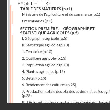
PAGE DE TITRE
TABLE DES MATIÈRES
(p.r1)
Ministère de l'agriculture et du commerce
(p.1)
Préliminaires
(p.3)
SECTION PREMIÈRE. -- GÉOGRAPHIE ET
STATISTIQUE AGRICOLES
(p.5)
I. Géographie agricole
(p.5)
II. Statistique agricole
(p.10)
1. Territoire
(p.10)
2. Outillage agricole
(p.13)
3. Population agricole
(p.13)
4. Plantes agricoles
(p.16)
5. Bétail
(p.19)
6. Rendement des cultures
(p.25)
7. Production totale des plantes et des industries agr
(p.28)
III. Distribution des races typiques d'animaux domes
Droits réservés - CNAM
(p.33)