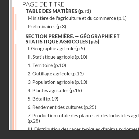
PAGE DE TITRE
TABLE DES MATIÈRES
(p.r1)
Ministère de l'agriculture et du commerce
(p.1)
Préliminaires
(p.3)
SECTION PREMIÈRE. -- GÉOGRAPHIE ET
STATISTIQUE AGRICOLES
(p.5)
I. Géographie agricole
(p.5)
II. Statistique agricole
(p.10)
1. Territoire
(p.10)
2. Outillage agricole
(p.13)
3. Population agricole
(p.13)
4. Plantes agricoles
(p.16)
5. Bétail
(p.19)
6. Rendement des cultures
(p.25)
7. Production totale des plantes et des industries agr
(p.28)
III. Distribution des races typiques d'animaux domes
Droits réservés - CNAM
(p.33)