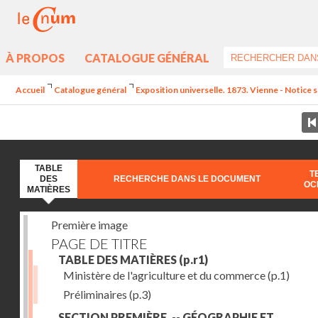
À PROPOS
CATALOGUE GÉNÉRAL
Accueil
Catalogue général
Exposition universelle. 1873. Vienne - Notice su
TABLE
T
DES
RECHERCHE DANS LE DOCUMENT
OC
MATIÈRES
Première image
PAGE DE TITRE
TABLE DES MATIÈRES
(p.r1)
Ministère de l'agriculture et du commerce
(p.1)
Préliminaires
(p.3)
SECTION PREMIÈRE. -- GÉOGRAPHIE ET