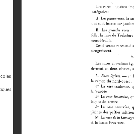
icoles
tiques