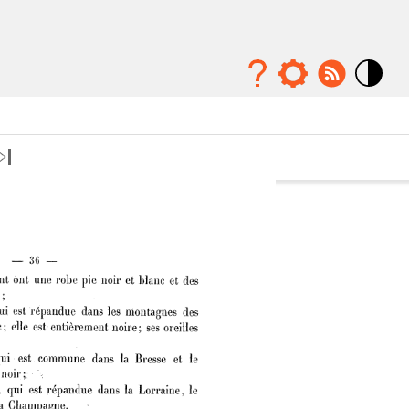
Mode
contraste
élévé