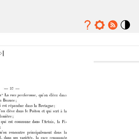
Mode
contraste
élévé