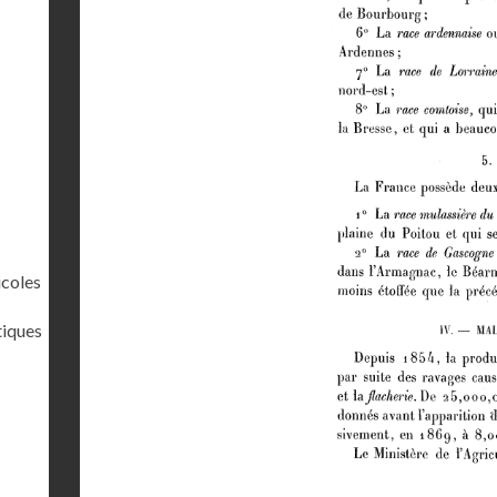
icoles
tiques