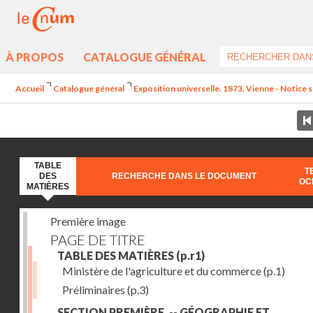
À PROPOS
CATALOGUE GÉNÉRAL
Accueil
Catalogue général
Exposition universelle. 1873. Vienne - Notice su
TABLE
T
DES
RECHERCHE DANS LE DOCUMENT
OC
MATIÈRES
Première image
PAGE DE TITRE
TABLE DES MATIÈRES
(p.r1)
Ministère de l'agriculture et du commerce
(p.1)
Préliminaires
(p.3)
SECTION PREMIÈRE. -- GÉOGRAPHIE ET