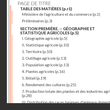
PAGE DE TITRE
TABLE DES MATIÈRES
(p.r1)
Ministère de l'agriculture et du commerce
(p.1)
Préliminaires
(p.3)
SECTION PREMIÈRE. -- GÉOGRAPHIE ET
STATISTIQUE AGRICOLES
(p.5)
I. Géographie agricole
(p.5)
II. Statistique agricole
(p.10)
1. Territoire
(p.10)
2. Outillage agricole
(p.13)
3. Population agricole
(p.13)
4. Plantes agricoles
(p.16)
5. Bétail
(p.19)
6. Rendement des cultures
(p.25)
7. Production totale des plantes et des industries agr
(p.28)
III. Distribution des races typiques d'animaux domes
Droits réservés - CNAM
(p.33)