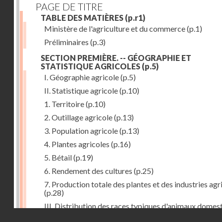
PAGE DE TITRE
TABLE DES MATIÈRES
(p.r1)
Ministère de l'agriculture et du commerce
(p.1)
Préliminaires
(p.3)
SECTION PREMIÈRE. -- GÉOGRAPHIE ET
STATISTIQUE AGRICOLES
(p.5)
I. Géographie agricole
(p.5)
II. Statistique agricole
(p.10)
1. Territoire
(p.10)
2. Outillage agricole
(p.13)
3. Population agricole
(p.13)
4. Plantes agricoles
(p.16)
5. Bétail
(p.19)
6. Rendement des cultures
(p.25)
7. Production totale des plantes et des industries agr
(p.28)
III. Distribution des races typiques d'animaux domes
Droits réservés - CNAM
(p.33)