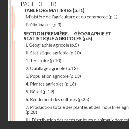
PAGE DE TITRE
TABLE DES MATIÈRES
(p.r1)
Ministère de l'agriculture et du commerce
(p.1)
Préliminaires
(p.3)
SECTION PREMIÈRE. -- GÉOGRAPHIE ET
STATISTIQUE AGRICOLES
(p.5)
I. Géographie agricole
(p.5)
II. Statistique agricole
(p.10)
1. Territoire
(p.10)
2. Outillage agricole
(p.13)
3. Population agricole
(p.13)
4. Plantes agricoles
(p.16)
5. Bétail
(p.19)
6. Rendement des cultures
(p.25)
7. Production totale des plantes et des industries agr
(p.28)
III. Distribution des races typiques d'animaux domes
Droits réservés - CNAM
(p.33)