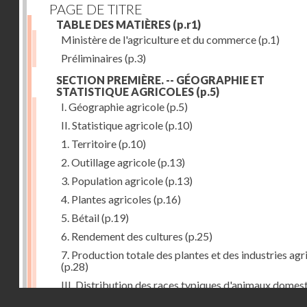
PAGE DE TITRE
TABLE DES MATIÈRES
(p.r1)
Ministère de l'agriculture et du commerce
(p.1)
Préliminaires
(p.3)
SECTION PREMIÈRE. -- GÉOGRAPHIE ET
STATISTIQUE AGRICOLES
(p.5)
I. Géographie agricole
(p.5)
II. Statistique agricole
(p.10)
1. Territoire
(p.10)
2. Outillage agricole
(p.13)
3. Population agricole
(p.13)
4. Plantes agricoles
(p.16)
5. Bétail
(p.19)
6. Rendement des cultures
(p.25)
7. Production totale des plantes et des industries agr
(p.28)
III. Distribution des races typiques d'animaux domes
Droits réservés - CNAM
(p.33)