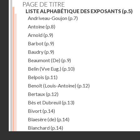
PAGE DE TITRE
LISTE ALPHABÉTIQUE DES EXPOSANTS
(p.5)
Andriveau-Goujon
(p.7)
Antoine
(p.8)
Arnold
(p.9)
Barbot
(p.9)
Baudry
(p.9)
Beaumont (De)
(p.9)
Belin (Vve Eug.)
(p.10)
Belpois
(p.11)
Benoît (Louis-Antoine)
(p.12)
Bertaux
(p.12)
Bès et Dubreuil
(p.13)
Bivort
(p.14)
Blaesère (de)
(p.14)
Blanchard
(p.14)
Droits réservés - CNAM
Bonnecase
(p.14)