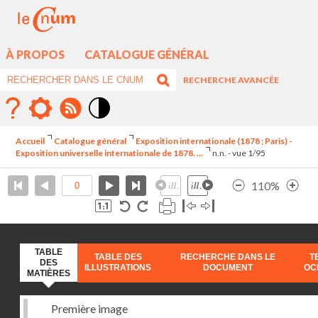
À PROPOS
CATALOGUE GÉNÉRAL
RECHERCHE AVANCÉE
Mode
contraste
Accueil
Catalogue général
Exposition internationale (1878 ; Paris) -
élévé
Exposition universelle internationale de 1878. ...
n.n. - vue 1/95
110%
TABLE
TABLE DES
RECHERCHE DANS LE
T
DES
ILLUSTRATIONS
DOCUMENT
OC
MATIÈRES
Première image