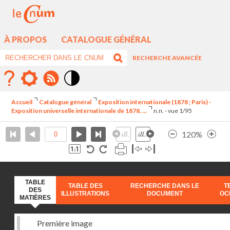
À PROPOS
CATALOGUE GÉNÉRAL
RECHERCHE AVANCÉE
Mode
contraste
Accueil
Catalogue général
Exposition internationale (1878 ; Paris) -
élévé
Exposition universelle internationale de 1878. ...
n.n. - vue 1/95
120%
TABLE
TABLE DES
RECHERCHE DANS LE
T
DES
ILLUSTRATIONS
DOCUMENT
OC
MATIÈRES
Première image