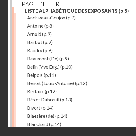
PAGE DE TITRE
LISTE ALPHABÉTIQUE DES EXPOSANTS
(p.5)
Andriveau-Goujon
(p.7)
Antoine
(p.8)
Arnold
(p.9)
Barbot
(p.9)
Baudry
(p.9)
Beaumont (De)
(p.9)
Belin (Vve Eug.)
(p.10)
Belpois
(p.11)
Benoît (Louis-Antoine)
(p.12)
Bertaux
(p.12)
Bès et Dubreuil
(p.13)
Bivort
(p.14)
Blaesère (de)
(p.14)
Blanchard
(p.14)
Droits réservés - CNAM
Bonnecase
(p.14)