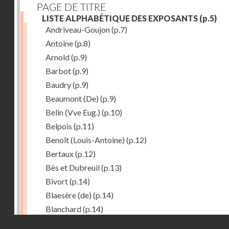
PAGE DE TITRE
LISTE ALPHABÉTIQUE DES EXPOSANTS
(p.5)
Andriveau-Goujon
(p.7)
Antoine
(p.8)
Arnold
(p.9)
Barbot
(p.9)
Baudry
(p.9)
Beaumont (De)
(p.9)
Belin (Vve Eug.)
(p.10)
Belpois
(p.11)
Benoît (Louis-Antoine)
(p.12)
Bertaux
(p.12)
Bès et Dubreuil
(p.13)
Bivort
(p.14)
Blaesère (de)
(p.14)
Blanchard
(p.14)
Droits réservés - CNAM
Bonnecase
(p.14)