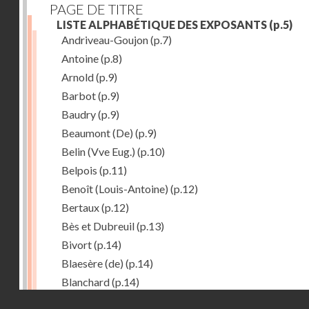
PAGE DE TITRE
LISTE ALPHABÉTIQUE DES EXPOSANTS
(p.5)
Andriveau-Goujon
(p.7)
Antoine
(p.8)
Arnold
(p.9)
Barbot
(p.9)
Baudry
(p.9)
Beaumont (De)
(p.9)
Belin (Vve Eug.)
(p.10)
Belpois
(p.11)
Benoît (Louis-Antoine)
(p.12)
Bertaux
(p.12)
Bès et Dubreuil
(p.13)
Bivort
(p.14)
Blaesère (de)
(p.14)
Blanchard
(p.14)
Droits réservés - CNAM
Bonnecase
(p.14)