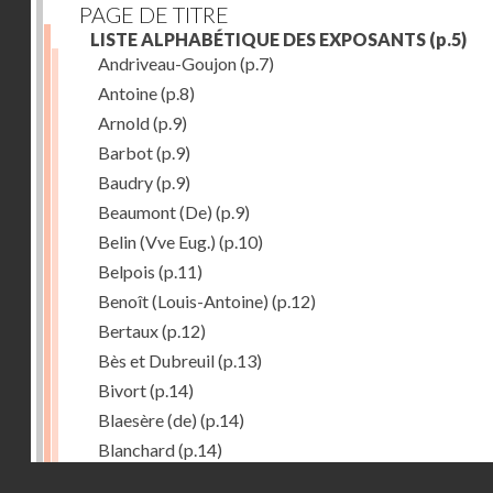
PAGE DE TITRE
LISTE ALPHABÉTIQUE DES EXPOSANTS
(p.5)
Andriveau-Goujon
(p.7)
Antoine
(p.8)
Arnold
(p.9)
Barbot
(p.9)
Baudry
(p.9)
Beaumont (De)
(p.9)
Belin (Vve Eug.)
(p.10)
Belpois
(p.11)
Benoît (Louis-Antoine)
(p.12)
Bertaux
(p.12)
Bès et Dubreuil
(p.13)
Bivort
(p.14)
Blaesère (de)
(p.14)
Blanchard
(p.14)
Droits réservés - CNAM
Bonnecase
(p.14)