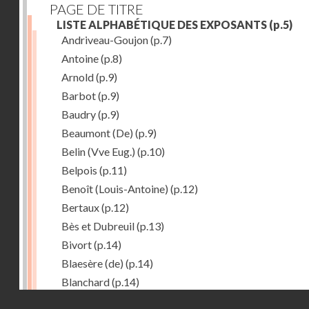
PAGE DE TITRE
LISTE ALPHABÉTIQUE DES EXPOSANTS
(p.5)
Andriveau-Goujon
(p.7)
Antoine
(p.8)
Arnold
(p.9)
Barbot
(p.9)
Baudry
(p.9)
Beaumont (De)
(p.9)
Belin (Vve Eug.)
(p.10)
Belpois
(p.11)
Benoît (Louis-Antoine)
(p.12)
Bertaux
(p.12)
Bès et Dubreuil
(p.13)
Bivort
(p.14)
Blaesère (de)
(p.14)
Blanchard
(p.14)
Droits réservés - CNAM
Bonnecase
(p.14)