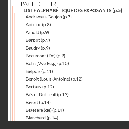
PAGE DE TITRE
LISTE ALPHABÉTIQUE DES EXPOSANTS
(p.5)
Andriveau-Goujon
(p.7)
Antoine
(p.8)
Arnold
(p.9)
Barbot
(p.9)
Baudry
(p.9)
Beaumont (De)
(p.9)
Belin (Vve Eug.)
(p.10)
Belpois
(p.11)
Benoît (Louis-Antoine)
(p.12)
Bertaux
(p.12)
Bès et Dubreuil
(p.13)
Bivort
(p.14)
Blaesère (de)
(p.14)
Blanchard
(p.14)
Droits réservés - CNAM
Bonnecase
(p.14)