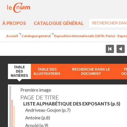
À PROPOS
CATALOGUE GÉNÉRAL
Accueil
Catalogue général
Exposition internationale (1878 ; Paris) - Exposi
TABLE
TABLE DES
RECHERCHE DANS LE
T
DES
ILLUSTRATIONS
DOCUMENT
OC
MATIÈRES
Première image
PAGE DE TITRE
LISTE ALPHABÉTIQUE DES EXPOSANTS
(p.5)
Andriveau-Goujon
(p.7)
Antoine
(p.8)
Arnold
(p.9)