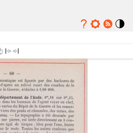
Mode
contraste
élévé