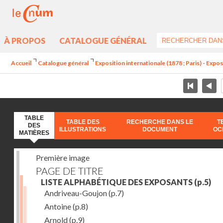
À PROPOS
CATALOGUE GÉNÉRAL
Accueil
Catalogue général
Exposition internationale (1878 ; Paris) - Exposi
TABLE
TABLE DES
RECHERCHE DANS LE
T
DES
ILLUSTRATIONS
DOCUMENT
OC
MATIÈRES
Première image
PAGE DE TITRE
LISTE ALPHABÉTIQUE DES EXPOSANTS
(p.5)
Andriveau-Goujon
(p.7)
Antoine
(p.8)
Arnold
(p.9)