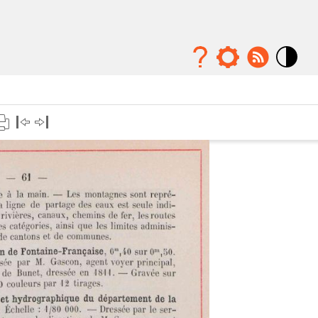
Mode
contraste
élévé