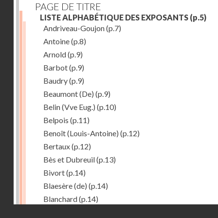
PAGE DE TITRE
LISTE ALPHABÉTIQUE DES EXPOSANTS
(p.5)
Andriveau-Goujon
(p.7)
Antoine
(p.8)
Arnold
(p.9)
Barbot
(p.9)
Baudry
(p.9)
Beaumont (De)
(p.9)
Belin (Vve Eug.)
(p.10)
Belpois
(p.11)
Benoît (Louis-Antoine)
(p.12)
Bertaux
(p.12)
Bès et Dubreuil
(p.13)
Bivort
(p.14)
Blaesère (de)
(p.14)
Blanchard
(p.14)
Droits réservés - CNAM
Bonnecase
(p.14)