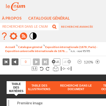
À PROPOS
CATALOGUE GÉNÉRAL
RECHERCHE AVANCÉE
Mode
contraste
Accueil
Catalogue général
Exposition internationale (1878 ; Paris) -
élévé
Exposition universelle internationale de 1878. ...
n.n. - vue 95/95
120%
TABLE
TABLE DES
RECHERCHE DANS LE
T
DES
ILLUSTRATIONS
DOCUMENT
OC
MATIÈRES
Première image