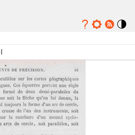
Mode
contraste
élévé