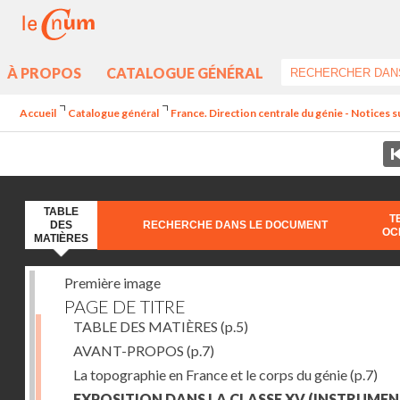
À PROPOS
CATALOGUE GÉNÉRAL
Accueil
Catalogue général
France. Direction centrale du génie - Notices su
TABLE
T
DES
RECHERCHE DANS LE DOCUMENT
OC
MATIÈRES
Première image
PAGE DE TITRE
TABLE DES MATIÈRES
(p.5)
AVANT-PROPOS
(p.7)
La topographie en France et le corps du génie
(p.7)
EXPOSITION DANS LA CLASSE XV (INSTRUME