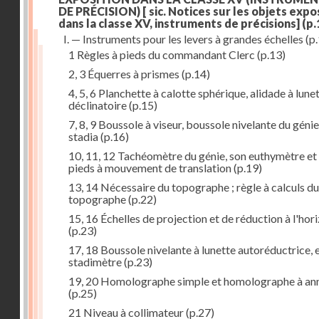
DE PRÉCISION) [ sic. Notices sur les objets exp
dans la classe XV, instruments de précisions]
(p.
I. — Instruments pour les levers à grandes échelles
(p.
1 Règles à pieds du commandant Clerc
(p.13)
2, 3 Équerres à prismes
(p.14)
4, 5, 6 Planchette à calotte sphérique, alidade à lunet
déclinatoire
(p.15)
7, 8, 9 Boussole à viseur, boussole nivelante du génie
stadia
(p.16)
10, 11, 12 Tachéomètre du génie, son euthymètre et
pieds à mouvement de translation
(p.19)
13, 14 Nécessaire du topographe ; règle à calculs du
topographe
(p.22)
15, 16 Échelles de projection et de réduction à l'hor
(p.23)
17, 18 Boussole nivelante à lunette autoréductrice, 
stadimètre
(p.23)
19, 20 Homolographe simple et homolographe à an
(p.25)
21 Niveau à collimateur
(p.27)