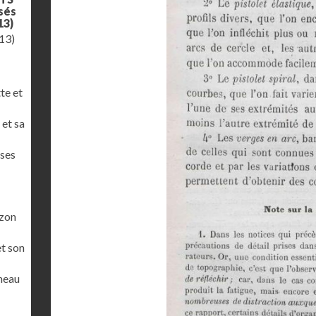
osés
13)
13)
te et
 et sa
 ses
izon
et son
neau