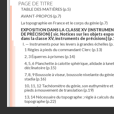
PAGE DE TITRE
TABLE DES MATIÈRES
(p.5)
AVANT-PROPOS
(p.7)
La topographie en France et le corps du génie
(p.7)
EXPOSITION DANS LA CLASSE XV (INSTRUME
DE PRÉCISION) [ sic. Notices sur les objets exp
dans la classe XV, instruments de précisions]
(p.
I. — Instruments pour les levers à grandes échelles
(p.
1 Règles à pieds du commandant Clerc
(p.13)
2, 3 Équerres à prismes
(p.14)
4, 5, 6 Planchette à calotte sphérique, alidade à lunet
déclinatoire
(p.15)
7, 8, 9 Boussole à viseur, boussole nivelante du génie
stadia
(p.16)
10, 11, 12 Tachéomètre du génie, son euthymètre et
pieds à mouvement de translation
(p.19)
13, 14 Nécessaire du topographe ; règle à calculs du
topographe
(p.22)
15, 16 Échelles de projection et de réduction à l'hor
Droits réservés - CNAM
(p.23)