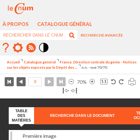
À PROPOS
CATALOGUE GÉNÉRAL
RECHERCHE AVANCÉE
Mode
contraste
Accueil
Catalogue général
France. Direction centrale du génie - Notices
élévé
sur les objets exposés par le Dépôt des ...
n.n. - vue 70/70
70%
TABLE
T
DES
RECHERCHE DANS LE DOCUMENT
OC
MATIÈRES
Première image