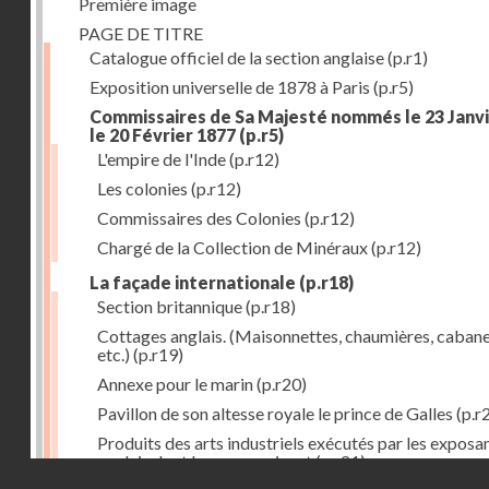
Première image
PAGE DE TITRE
Catalogue officiel de la section anglaise
(p.r1)
Exposition universelle de 1878 à Paris
(p.r5)
Commissaires de Sa Majesté nommés le 23 Janvi
le 20 Février 1877
(p.r5)
L'empire de l'Inde
(p.r12)
Les colonies
(p.r12)
Commissaires des Colonies
(p.r12)
Chargé de la Collection de Minéraux
(p.r12)
La façade internationale
(p.r18)
Section britannique
(p.r18)
Cottages anglais. (Maisonnettes, chaumières, cabane
etc.)
(p.r19)
Annexe pour le marin
(p.r20)
Pavillon de son altesse royale le prince de Galles
(p.r
Produits des arts industriels exécutés par les exposa
anglais dont les noms suivent
(p.r21)
Droits réservés - CNAM