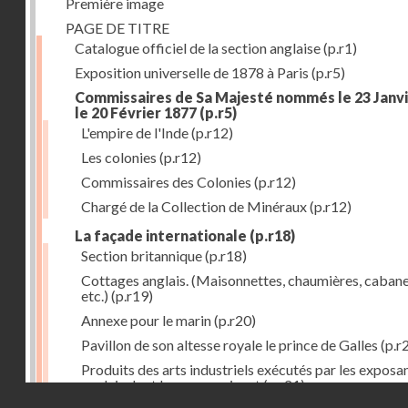
Première image
PAGE DE TITRE
Catalogue officiel de la section anglaise
(p.r1)
Exposition universelle de 1878 à Paris
(p.r5)
Commissaires de Sa Majesté nommés le 23 Janvi
le 20 Février 1877
(p.r5)
L'empire de l'Inde
(p.r12)
Les colonies
(p.r12)
Commissaires des Colonies
(p.r12)
Chargé de la Collection de Minéraux
(p.r12)
La façade internationale
(p.r18)
Section britannique
(p.r18)
Cottages anglais. (Maisonnettes, chaumières, cabane
etc.)
(p.r19)
Annexe pour le marin
(p.r20)
Pavillon de son altesse royale le prince de Galles
(p.r
Produits des arts industriels exécutés par les exposa
anglais dont les noms suivent
(p.r21)
Droits réservés - CNAM