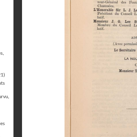
s,
21)
nts
rvu,
des
)