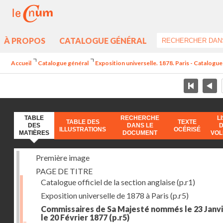
À PROPOS
CATALOGUE GÉNÉRAL
Accueil
Catalogue général
Exposition universelle. 1878. Paris - Catalogue 
TABLE
RECHERCHE
L
TABLE DES
TEXTE
DES
DANS LE
ILLUSTRATIONS
OCÉRISÉ
MATIÈRES
DOCUMENT
VO
Première image
PAGE DE TITRE
Catalogue officiel de la section anglaise
(p.r1)
Exposition universelle de 1878 à Paris
(p.r5)
Commissaires de Sa Majesté nommés le 23 Janvi
le 20 Février 1877
(p.r5)