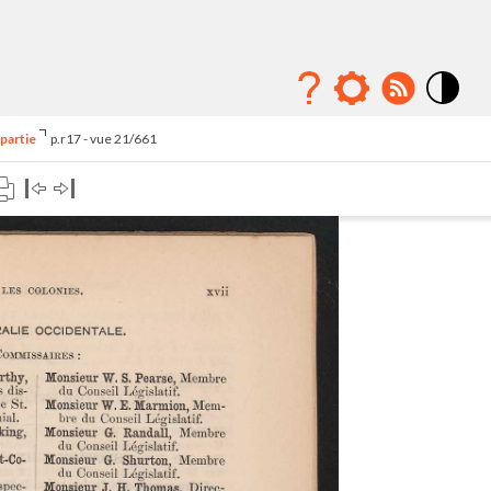
Mode
contraste
 partie
p.r17 - vue 21/661
élévé