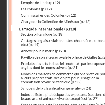
L'empire de l'Inde
(p.r12)
Les colonies
(p.r12)
Commissaires des Colonies
(p.r12)
Chargé de la Collection de Minéraux
(p.r12)
La façade internationale
(p.r18)
Section britannique
(p.r18)
Cottages anglais. (Maisonnettes, chaumières, cabane
etc.)
(p.r19)
Annexe pour le marin
(p.r20)
Pavillon de son altesse royale le prince de Galles
(p.r
Produits des arts industriels exécutés par les exposa
anglais dont les noms suivent
(p.r21)
Noms des maisons de commerce qui ont prêté ou pou
à leurs propres frais, des objets pour l'usage de la
commission royale britannique
(p.r22)
Synopsis de la classification générale
(p.r24)
Index ou liste alphabétique des exposants (sections 
beaux-arts et animaux vivants exceptées)
(p.r27)
Façade du palais du Trocadéro côté de la Seine
(p.P0