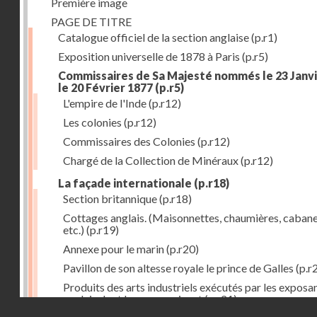
Première image
PAGE DE TITRE
Catalogue officiel de la section anglaise
(p.r1)
Exposition universelle de 1878 à Paris
(p.r5)
Commissaires de Sa Majesté nommés le 23 Janvi
le 20 Février 1877
(p.r5)
L'empire de l'Inde
(p.r12)
Les colonies
(p.r12)
Commissaires des Colonies
(p.r12)
Chargé de la Collection de Minéraux
(p.r12)
La façade internationale
(p.r18)
Section britannique
(p.r18)
Cottages anglais. (Maisonnettes, chaumières, cabane
etc.)
(p.r19)
Annexe pour le marin
(p.r20)
Pavillon de son altesse royale le prince de Galles
(p.r
Produits des arts industriels exécutés par les exposa
anglais dont les noms suivent
(p.r21)
Droits réservés - CNAM