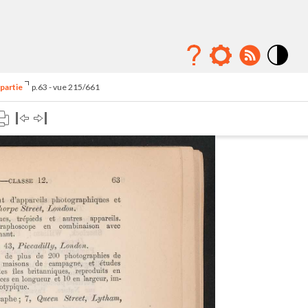
Mode
contraste
 partie
p.63 - vue 215/661
élévé