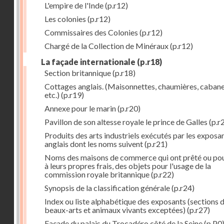
L'empire de l'Inde
(p.r12)
Les colonies
(p.r12)
Commissaires des Colonies
(p.r12)
Chargé de la Collection de Minéraux
(p.r12)
La façade internationale
(p.r18)
Section britannique
(p.r18)
Cottages anglais. (Maisonnettes, chaumières, cabane
etc.)
(p.r19)
Annexe pour le marin
(p.r20)
Pavillon de son altesse royale le prince de Galles
(p.r
Produits des arts industriels exécutés par les exposa
anglais dont les noms suivent
(p.r21)
Noms des maisons de commerce qui ont prêté ou pou
à leurs propres frais, des objets pour l'usage de la
commission royale britannique
(p.r22)
Synopsis de la classification générale
(p.r24)
Index ou liste alphabétique des exposants (sections 
beaux-arts et animaux vivants exceptées)
(p.r27)
Façade du palais du Trocadéro côté de la Seine
(p.P0