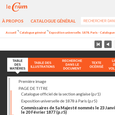
À PROPOS
CATALOGUE GÉNÉRAL
Accueil
Catalogue général
Exposition universelle. 1878. Paris - Catalogue 
TABLE
RECHERCHE
L
TABLE DES
TEXTE
DES
DANS LE
ILLUSTRATIONS
OCÉRISÉ
MATIÈRES
DOCUMENT
VO
Première image
PAGE DE TITRE
Catalogue officiel de la section anglaise
(p.r1)
Exposition universelle de 1878 à Paris
(p.r5)
Commissaires de Sa Majesté nommés le 23 Janvi
le 20 Février 1877
(p.r5)