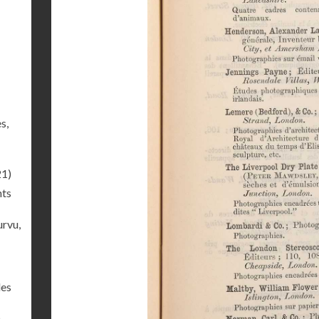
s,
21)
nts
rvu,
des
)