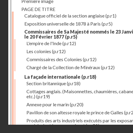
Première image
PAGE DE TITRE
Catalogue officiel de la section anglaise
(p.r1)
Exposition universelle de 1878 à Paris
(p.r5)
Commissaires de Sa Majesté nommés le 23 Janvi
le 20 Février 1877
(p.r5)
L'empire de l'Inde
(p.r12)
Les colonies
(p.r12)
Commissaires des Colonies
(p.r12)
Chargé de la Collection de Minéraux
(p.r12)
La façade internationale
(p.r18)
Section britannique
(p.r18)
Cottages anglais. (Maisonnettes, chaumières, cabane
etc.)
(p.r19)
Annexe pour le marin
(p.r20)
Pavillon de son altesse royale le prince de Galles
(p.r
Produits des arts industriels exécutés par les exposa
anglais dont les noms suivent
(p.r21)
Droits réservés - CNAM